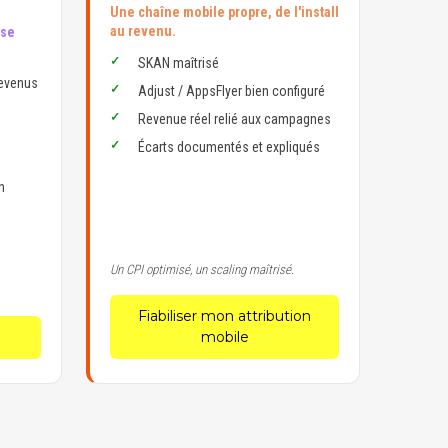
Une chaîne mobile propre, de l'install
au revenu.
ise
SKAN maîtrisé
revenus
Adjust / AppsFlyer bien configuré
Revenue réel relié aux campagnes
Écarts documentés et expliqués
n
Un CPI optimisé, un scaling maîtrisé.
Fiabiliser mon attribution
mobile