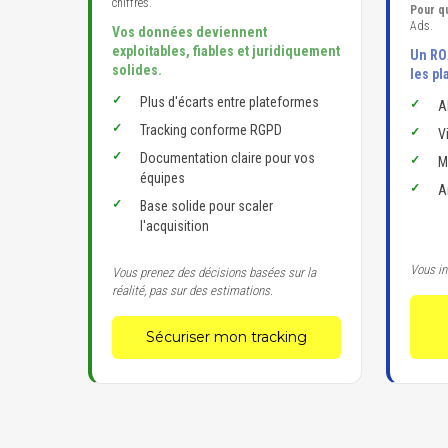
chiffres.
Pour qu
Ads.
Vos données deviennent
exploitables, fiables et juridiquement
Un RO
solides.
les pl
Plus d'écarts entre plateformes
A
Tracking conforme RGPD
V
Documentation claire pour vos
M
équipes
A
Base solide pour scaler
l'acquisition
Vous in
Vous prenez des décisions basées sur la
réalité, pas sur des estimations.
Sécuriser mon tracking