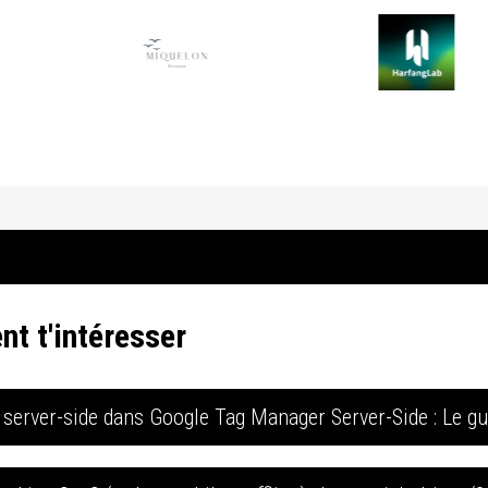
nt t'intéresser
 server-side dans Google Tag Manager Server-Side : Le g