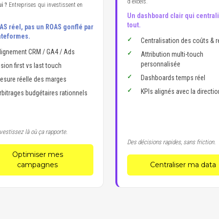
d'excels.
i ?
Entreprises qui investissent en
Un dashboard clair qui central
tout.
AS réel, pas un ROAS gonflé par
ateformes.
Centralisation des coûts & 
lignement CRM / GA4 / Ads
Attribution multi-touch
personnalisée
ision first vs last touch
Dashboards temps réel
esure réelle des marges
KPIs alignés avec la directio
rbitrages budgétaires rationnels
vestissez là où ça rapporte.
Des décisions rapides, sans friction.
Optimiser mes
campagnes
Centraliser ma data