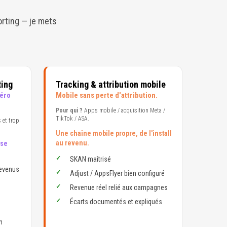
orting — je mets
ting
Tracking & attribution mobile
Zéro
Mobile sans perte d'attribution.
Pour qui ?
Apps mobile / acquisition Meta /
TikTok / ASA.
 et trop
Une chaîne mobile propre, de l'install
au revenu.
ise
SKAN maîtrisé
revenus
Adjust / AppsFlyer bien configuré
Revenue réel relié aux campagnes
Écarts documentés et expliqués
n