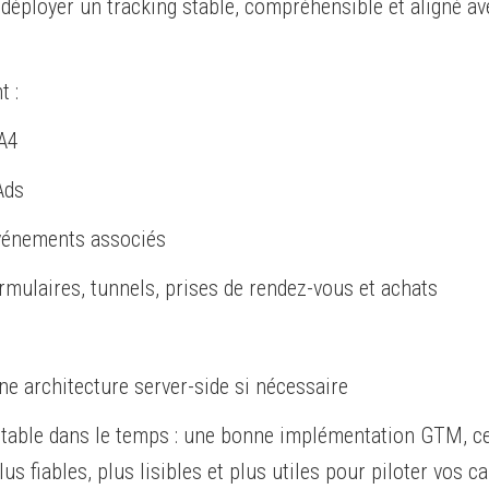
e déployer un tracking stable, compréhensible et aligné av
t :
GA4
Ads
événements associés
rmulaires, tunnels, prises de rendez-vous et achats
 architecture server-side si nécessaire
loitable dans le temps : une bonne implémentation GTM, c
us fiables, plus lisibles et plus utiles pour piloter vos 