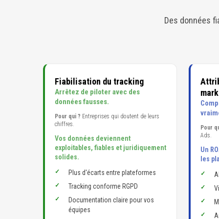
Des données fia
Fiabilisation du tracking
Attr
Arrêtez de piloter avec des
mark
données fausses.
Compr
vraim
Pour qui ?
Entreprises qui doutent de leurs
chiffres.
Pour qu
Ads.
Vos données deviennent
exploitables, fiables et juridiquement
Un RO
solides.
les pl
Plus d'écarts entre plateformes
A
Tracking conforme RGPD
V
Documentation claire pour vos
M
équipes
A