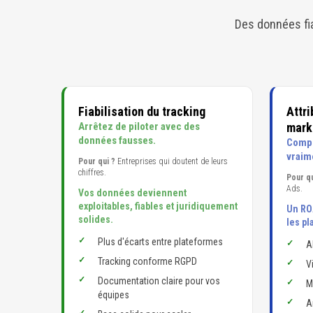
Des données fia
Fiabilisation du tracking
Attr
Arrêtez de piloter avec des
mark
données fausses.
Compr
vraim
Pour qui ?
Entreprises qui doutent de leurs
chiffres.
Pour qu
Ads.
Vos données deviennent
exploitables, fiables et juridiquement
Un RO
solides.
les pl
Plus d'écarts entre plateformes
A
Tracking conforme RGPD
V
Documentation claire pour vos
M
équipes
A