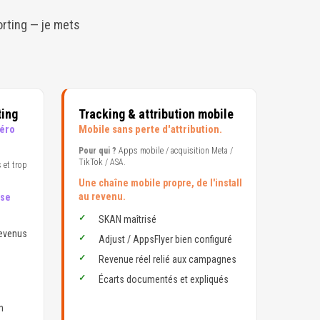
orting — je mets
ting
Tracking & attribution mobile
Zéro
Mobile sans perte d'attribution.
Pour qui ?
Apps mobile / acquisition Meta /
TikTok / ASA.
 et trop
Une chaîne mobile propre, de l'install
au revenu.
ise
SKAN maîtrisé
revenus
Adjust / AppsFlyer bien configuré
Revenue réel relié aux campagnes
Écarts documentés et expliqués
n