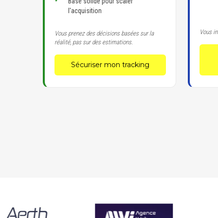
Base solide pour scaler
l'acquisition
Vous in
Vous prenez des décisions basées sur la
réalité, pas sur des estimations.
Sécuriser mon tracking