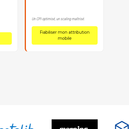
Un CPI optimisé, un scaling maîtrisé.
Fiabiliser mon attribution
mobile