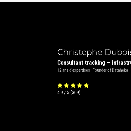
Christophe Duboi
Consultant tracking — infrastr
12 ans d'expertises · Founder of Dataheka
4.9
/
5
(
309
)