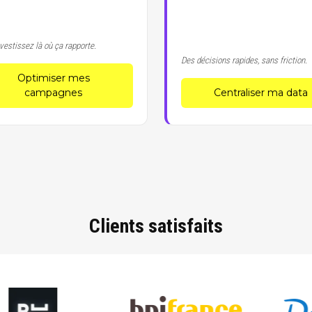
vestissez là où ça rapporte.
Des décisions rapides, sans friction.
Optimiser mes
campagnes
Centraliser ma data
Clients satisfaits