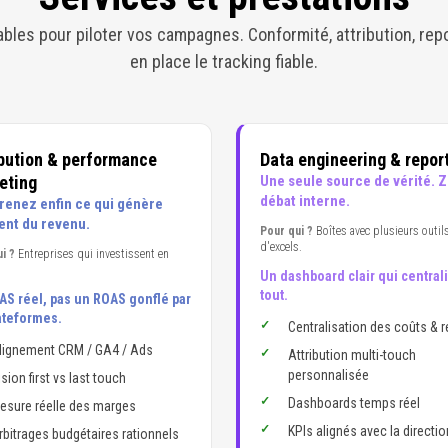
bles pour piloter vos campagnes. Conformité, attribution, rep
en place le tracking fiable.
ibution & performance
Data engineering & repor
eting
Une seule source de vérité. 
débat interne.
enez enfin ce qui génère
ent du revenu.
Pour qui ?
Boîtes avec plusieurs outils
d'excels.
i ?
Entreprises qui investissent en
Un dashboard clair qui central
tout.
AS réel, pas un ROAS gonflé par
ateformes.
Centralisation des coûts & 
lignement CRM / GA4 / Ads
Attribution multi-touch
personnalisée
ision first vs last touch
Dashboards temps réel
esure réelle des marges
KPIs alignés avec la directio
rbitrages budgétaires rationnels