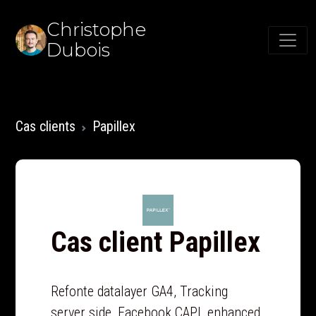
Christophe
Dubois
Cas clients
Papillex
Cas client Papillex
Refonte datalayer GA4, Tracking
server side, Facebook CAPI, enhanced